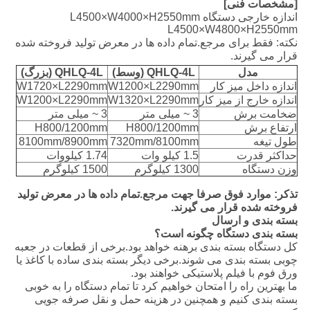
[مشخصات فنی]
اندازه خارجی دستگاه L4500×W4000×H2550mm
L4500×W4800×H2550mm
نکته: فقط برای مرجع.تمام داده ها در معرض تولید فروخته شده
قرار می گیرند.
مدل
QHLQ-4L (وسط)
QHLQ-4L (بزرگ)
اندازه داخل میز کار
W1200×L2290mm
W1720×L2290mm
اندازه خارج از میز کار
W1320×L2290mm
W1200×L2290mm
ضخامت برش
3 ~ میلی متر
3 ~ میلی متر
ارتفاع برش
H800/1200mm
H800/1200mm
طول تیغه
7320mm/8100mm
8100mm/8900mm
حداکثر قدرت
1.5 کیلو وات
1.74 کیلووات
وزن دستگاه
1300 کیلوگرم
1500 کیلوگرم
تذکر: موارد فوق صرفا جهت مرجع.تمام داده ها در معرض تولید
فروخته شده قرار می گیرند.
بسته بندی و ارسال
بسته بندی دستگاه چگونه است؟
کل دستگاه بسته بندی برهنه خواهد بود.برخی از قطعات در جعبه
چوبی بسته بندی می شوند.برخی دیگر بسته بندی ساده با کاغذ یا
ورق فوم با فیلم پلاستیکی خواهند بود.
ما بهترین راه را امتحان خواهیم کرد تا تمام دستگاه را به خوبی
بسته بندی کنیم و همچنین در هزینه حمل و نقل صرفه جویی