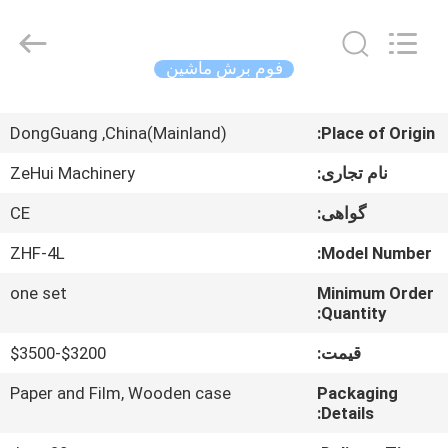
Zehui
machinery
equipment
co.,
ltd.
فوم برش ماشین
All
Rights
صفحه
Reserved.
DongGuang ,China(Mainland)
Place of Origin:
اصلی
نام تجاری:
ZeHui Machinery
محصولات
گواهی:
CE
ZHF-4L
Model Number:
درباره
one set
Minimum Order
ما
Quantity:
قیمت:
$3200-$3500
تور
کارخانه
Paper and Film, Wooden case
Packaging
Details: