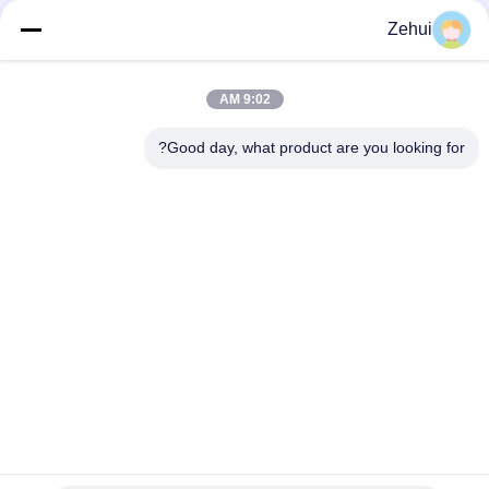
ماشین برش فوم دقیق با قطر 10 متر میز برش دایره ای
Zehui
ماشین برش فوم دایره افقی با طول تیغه 10000mm و استاندارد بالا
9:02 AM
دستگاه برش فوم سفت و سخت افقی برای بازگرداندن مواد برش فوم
به صورت افقی
Good day, what product are you looking for?
دسته بندی های محبوب
همه
ماشین پلی ¬ اورتان 
ماشین تولید فوم
فوم
فوم تولید خط
دستگاه فوم کم فشار
فوم برش ماشین
خط تولید اسفنجی
دستگاه برش فوم 
افقی فوم برش ماشین
عمودی