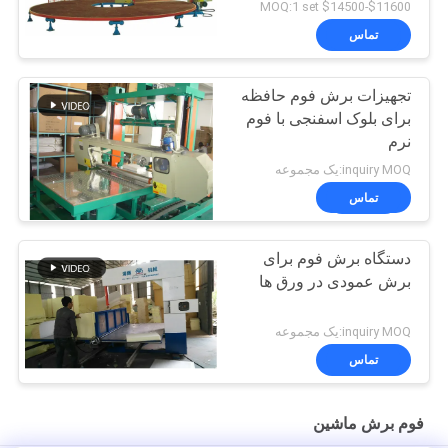
$11600-$14500 MOQ:1 set
تماس
تجهیزات برش فوم حافظه
برای بلوک اسفنجی با فوم
نرم
inquiry MOQ:یک مجموعه
تماس
دستگاه برش فوم برای
برش عمودی در ورق ها
inquiry MOQ:یک مجموعه
تماس
فوم برش ماشین