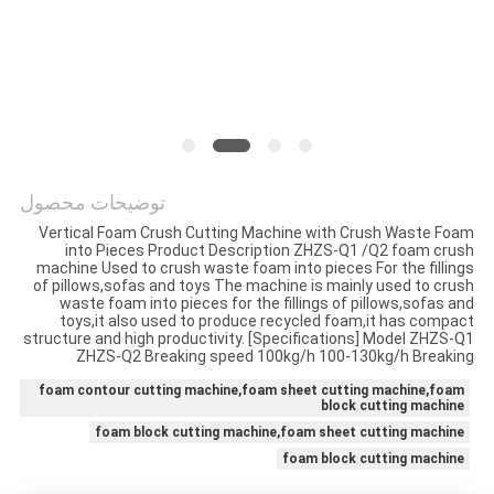
سیاست
حفظ
حریم
خصوصی
توضیحات محصول
Vertical Foam Crush Cutting Machine with Crush Waste Foam
into Pieces Product Description ZHZS-Q1 /Q2 foam crush
machine Used to crush waste foam into pieces For the fillings
of pillows,sofas and toys The machine is mainly used to crush
waste foam into pieces for the fillings of pillows,sofas and
toys,it also used to produce recycled foam,it has compact
structure and high productivity. [Specifications] Model ZHZS-Q1
ZHZS-Q2 Breaking speed 100kg/h 100-130kg/h Breaking
foam contour cutting machine,foam sheet cutting machine,foam
block cutting machine
foam block cutting machine,foam sheet cutting machine
foam block cutting machine