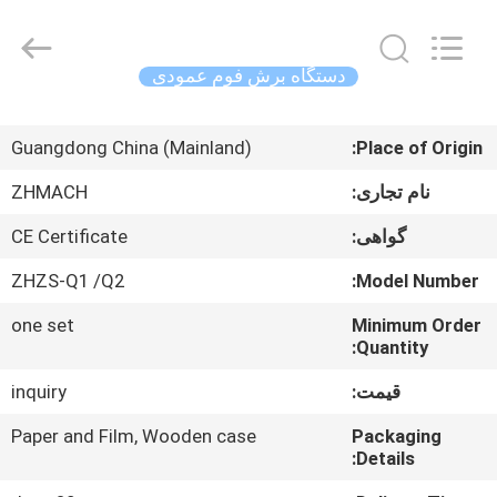
Zehui
machinery
equipment
co.,
ltd.
دستگاه برش فوم عمودی
All
Rights
صفحه
Reserved.
Guangdong China (Mainland)
Place of Origin:
اصلی
نام تجاری:
ZHMACH
محصولات
گواهی:
CE Certificate
ZHZS-Q1 /Q2
Model Number:
درباره
one set
Minimum Order
ما
Quantity:
قیمت:
inquiry
تور
کارخانه
Paper and Film, Wooden case
Packaging
Details: