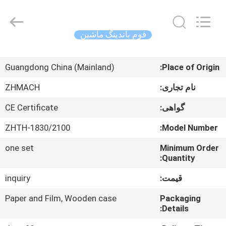
Zehui
machinery
equipment
co.,
ltd.
فوم باندینگ ماشین
All
Rights
صفحه
Reserved.
Guangdong China (Mainland)
Place of Origin:
اصلی
نام تجاری:
ZHMACH
محصولات
گواهی:
CE Certificate
ZHTH-1830/2100
Model Number:
درباره
one set
Minimum Order
ما
Quantity:
قیمت:
inquiry
تور
کارخانه
Paper and Film, Wooden case
Packaging
Details: