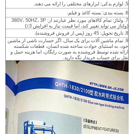
5. لوازم یدکی: ابزارهای مختلفی را ارائه می دهند.
6. بسته بندی: بسته کاغذ و فیلم.
7. ولتاژ: تمام کالاهای مورد نظر عبارتند از: 380V، 50HZ، 3P
(ولتاژ می تواند تغییر کند، اما قیمت نیاز به افزایش 3٪)
8. تاریخ تحویل: 45 روز (پس از فروش فروشنده).
9. تمام ماشین آلات برای یک سال، اگر خسارت ناشی از ماشین
خود، به استثنای حوادث ساخته شده انسان، قطعات شکسته
ارائه شده توسط فروشنده به صورت رایگان، اما هزینه حمل و
نقل برای حساب خریدار نگه دارید.