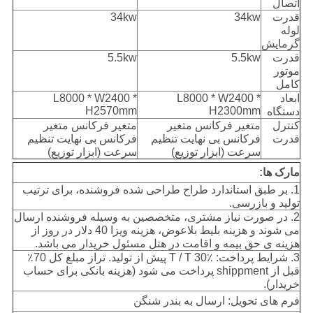
اتصال
قدرت
34kw
34kw
لوله
گرمایش
قدرت
5.5kw
5.5kw
موتور
کامل
ابعاد
L8000 * W2400 *
L8000 * W2400 *
H2570mm
H2300mm
دستگاه
کنترل
متغیر فرکانس متغیر
متغیر فرکانس متغیر
قدرت
فرکانس بی نهایت تنظیم
فرکانس بی نهایت تنظیم
سرعت (ابزار توزیع)
سرعت (ابزار توزیع)
مارک ها:
1. بر طبق استاندارد طراح طراحی شده فروشنده، برای ترتیب
تولید و بازرسی.
2. در صورت نیاز مشتری، متخصصین به وسیله فروشنده ارسال
می شوند و هزینه بلیط بلاعوض، هزینه ویزا 40 دلار در روز از
هزینه ی حق بیمه و اقامت در هتل مسئول خریدار می باشد.
3. شرایط پرداخت: T / T 30٪ پیش از تولید. تراز مبلغ کل 70٪
قبل از shippment پرداخت می شود (هزینه بانکی برای حساب
خریدار).
فرم های تحویل: ارسال به بندر شنگن