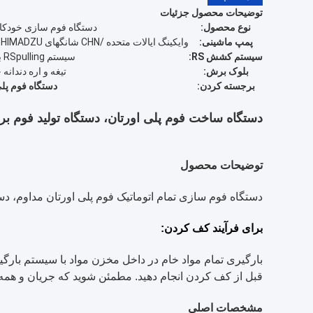
توضیحات محصول جزئیات
نوع محصول:
دستگاه فوم سازی خودکار
پمپ ماشینی:
وایکینگ ایالات متحده /CHN شانگهای hangfa/JAN SHIMADZU
سیستم کشش RS:
سیستم RSpulling با فیلم پلاستیکی
بلوک برش:
تیغه و اره دندانه
برجسته کردن:
دستگاه فوم پلی
دستگاه ساخت فوم پلی اورتان، دستگاه تولید فوم برای
توضیحات محصول
دستگاه فوم سازی تمام اتوماتیک فوم پلی اورتان مداوم، دستگاه فوم
برای فرآیند کف کردن:
بارگیری تمام مواد خام در داخل مخزن مواد با سیستم بارگ
قبل از کف کردن انجام دهید. مطمئن شوید که جریان و همه 
مشخصات اصلی