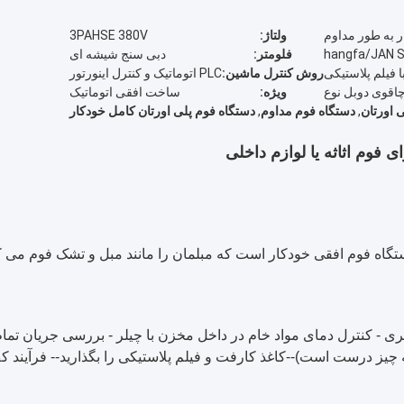
 به طور مداوم
ولتاژ:
3PAHSE 380V
فلومتر:
دبی سنج شیشه ای
روش کنترل ماشین:
PLC اتوماتیک و کنترل اینورتور
 چاقوی دوبل نوع
ویژه:
ساخت افقی اتوماتیک
 اورتان
,
دستگاه فوم مداوم
,
دستگاه فوم پلی اورتان کامل خودکار
 فوم اثاثه یا لوازم داخلی
 افقی خودکار است که مبلمان را مانند مبل و تشک فوم می کند.دستگاه استاندار
یری - کنترل دمای مواد خام در داخل مخزن با چیلر - بررسی جریان تم
چیز درست است)--کاغذ کارفت و فیلم پلاستیکی را بگذارید-- فرآیند 