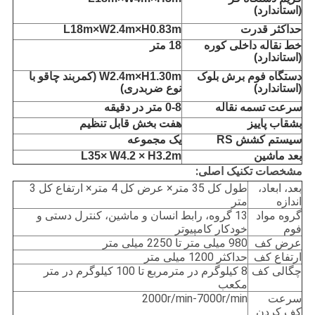
(استاندارد)
حداکثر قدرت
L18m×W2.4m×H0.83m
خط نقاله داخلی کوره
18 متر
(استاندارد)
دستگاه فوم برش بلوک
W2.4m×H1.30m (کمربند چاقو با
(استاندارد)
نوع ضربدری)
سرعت تسمه نقاله
0-8 متر در دقیقه
بشقاب پاییز
هفت بخش قابل تنظیم
سیستم کشش RS
یک مجموعه
بعد ماشین
L35× W4.2 × H3.2m
مشخصات تکنیک اصلی
:
بعد، ابعاد،
طول کل 35 متر× عرض کل 4 متر× ارتفاع کل 3
اندازه
متر
گروه مواد
13 گروه، رابط انسان و ماشین، کنترل دستی و
فوم
خودکار کامپیوتر
عرض کف
980 میلی متر تا 2250 میلی متر
ارتفاع کف
حداکثر 1200 میلی متر
چگالی کف
8 کیلوگرم در مترمربع تا 100 کیلوگرم در متر
مکعب
سرعت
2000r/min-7000r/min
کف کردن