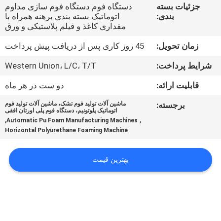
کنترل
جزئیات بسته
دستگاه فوم دستگاه فوم سازی مداوم
بندی:
اتوماتیک بسته بندی برهنه همراه با
کیفیت
مقداری کاغذ و فیلم پلاستیکی و ورق
زمان تحویل:
45 روز کاری پس از دریافت پیش پرداخت
با
شرایط پرداخت:
Western Union، L/C، T/T
ما
قابلیت ارائه:
دو ست در هر ماه
تماس
بگیرید
برجسته:
ماشین آلات تولید فوم تشک، ماشین آلات تولید فوم
اتوماتیک پلوتونیم، دستگاه فوم پلی اورتان افقی
,
,
Automatic Pu Foam Manufacturing Machines
Horizontal Polyurethane Foaming Machine
درخواست
نقل قول
بهترین قیمت
نقشه
سایت