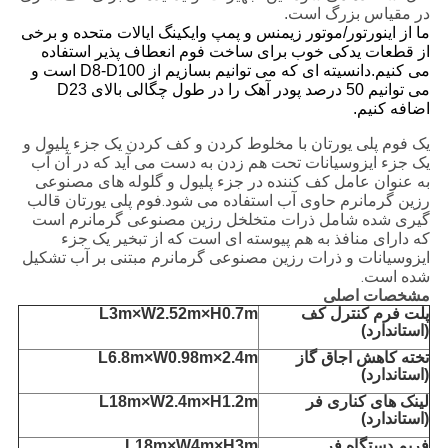
در مقیاس بزرگ است.
ما از اینورتور/موتور زیمنس و پمپ وایکینگ ایالات متحده و برخی
از قطعات یدکی خوب برای ساخت فوم انعطاف پذیر استفاده
می کنیم.دانسیته ای که می توانیم بسازیم از D8-D100 است و
می توانیم 50 درصد پودر آهک را در طول چگالی بالای D23
اضافه کنیم.
یک فوم پلی یورتان با مخلوط کردن و کف کردن یک جزء پلیول و
یک جزء ایزوسیانات تحت هم زدن به دست می آید که در آن آب
به عنوان عامل کف کننده در جزء پلیول و گلوله های مصنوعی
رزین گرمانرم حاوی آب استفاده می شود.فوم پلی یورتان قالب
گیری شده شامل ذرات متخلخل رزین مصنوعی گرمانرم است
که دارای منافذ به هم پیوسته ای است که از تبخیر یک جزء
ایزوسیانات و ذرات رزین مصنوعی گرمانرم مبتنی بر آب تشکیل
شده است.
مشخصات اصلی
پلت فرم کنترل کف
L3m×W2.52m×H0.7m
(استاندارد)
تخته کاهش اجاق گاز
L6.8m×W0.98m×2.4m
(استاندارد)
لینک های کناری فر
L18m×W2.4m×H1.2m
(استاندارد)
فریم دستگاه فر
L18m×W4m×H3m