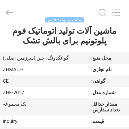
Zehui
machinery
equipment
co.,
ltd.
ماشین تولید فوم
All
Rights
ماشین آلات تولید اتوماتیک فوم
صفحه
Reserved.
پلوتونیم برای بالش تشک
اصلی
محصولات
محل منبع:
گوانگدونگ، چین (سرزمین اصلی)
نام تجاری:
ZHMACH
درباره
گواهی:
CE
ما
شماره مدل:
ZHF-2017
تور
مقدار حداقل
یک مجموعه
تعداد سفارش:
کارخانه
قیمت:
inquiry