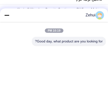
6kg/m3 Ultra-Low Density Continuous PU Foam Making
Machine with 20HP Chiller System
Zehui
Automatic Glass Flow Meter Horizontal Foam Making Machine
Up To 1300mm Height
10:19 PM
دستگاه تولید فوم افقی تا ارتفاع 1300 میلی متر
Good day, what product are you looking for?
دسته بندی های محبوب
همه
ماشین پلی ¬ اورتان 
ماشین تولید فوم
فوم
فوم تولید خط
دستگاه فوم کم فشار
فوم برش ماشین
خط تولید اسفنجی
دستگاه برش فوم 