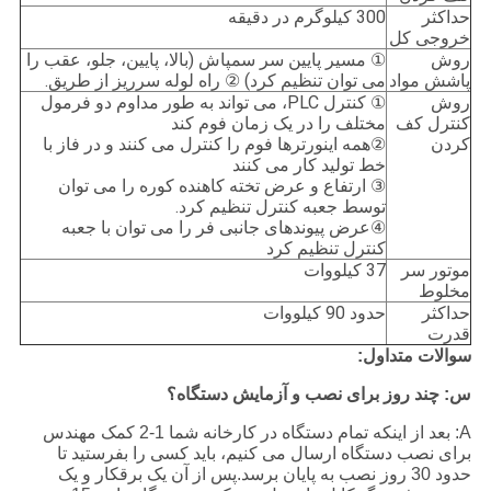
حداکثر
300 کیلوگرم در دقیقه
خروجی کل
روش
① مسیر پایین سر سمپاش (بالا، پایین، جلو، عقب را
پاشش مواد
می توان تنظیم کرد) ② راه لوله سرریز از طریق.
روش
① کنترل PLC، می تواند به طور مداوم دو فرمول
کنترل کف
مختلف را در یک زمان فوم کند
کردن
②همه اینورترها فوم را کنترل می کنند و در فاز با
خط تولید کار می کنند
③ ارتفاع و عرض تخته کاهنده کوره را می توان
توسط جعبه کنترل تنظیم کرد.
④عرض پیوندهای جانبی فر را می توان با جعبه
کنترل تنظیم کرد
موتور سر
37 کیلووات
مخلوط
حداکثر
حدود 90 کیلووات
قدرت
سوالات متداول:
س: چند روز برای نصب و آزمایش دستگاه؟
A: بعد از اینکه تمام دستگاه در کارخانه شما 1-2 کمک مهندس
برای نصب دستگاه ارسال می کنیم، باید کسی را بفرستید تا
حدود 30 روز نصب به پایان برسد.پس از آن یک برقکار و یک