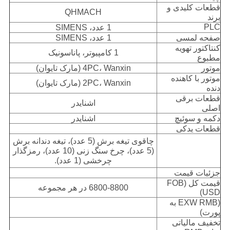
قطعات کلیدی و
QHMACH
برند
PLC
1 عدد، SIMENS
صفحه لمسی
1 عدد، SIMENS
کنتاکتور تهویه
1 کامپیوتر، پاناسونیک
مطبوع
موتور
4PC، Wanxin (مارک تایوان)
موتور با کاهنده
2PC، Wanxin (مارک تایوان)
دنده
قطعات برقی
اشنایدر
اصلی
دکمه و سوئیچ
اشنایدر
قطعات یدکی
چاقوی تیغه برش (5 عدد)، تیغه دندانه برش
(5 عدد)، چرخ سنگ زنی (10 عدد)، رمزگذار
چرخشی (1 عدد).
جزئیات قیمت
قیمت کل (FOB
6800-8800 در هر مجموعه
USD)
(EXW RMB به
پورت)
تخفیف مالیاتی