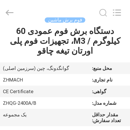
Zehui
machinery
equipment
co.,
ltd.
فوم برش ماشین
All
Rights
دستگاه برش فوم عمودی 60
صفحه
Reserved.
کیلوگرم / M3، تجهیزات فوم پلی
اصلی
اورتان تیغه چاقو
محصولات
محل منبع:
گوانگدونگ، چین (سرزمین اصلی)
درباره
نام تجاری:
ZHMACH
ما
گواهی:
CE Certificate
شماره مدل:
ZHQG-2400A/B
تور
کارخانه
مقدار حداقل
یک مجموعه
تعداد سفارش: