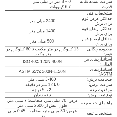
سرعت تسمه نقاله
0 ~ 8 متر در میلی متر
قدرت
6.7 کیلووات
مشخصات فنی
حداکثر عرض فوم
2400 میلی متر
برای برش:
حداکثر ارتفاع فوم
1400 میلی متر
برای برش:
حداقل ارتفاع فوم
500 میلی متر
برای برش:
محدوده چگالی
13 کیلوگرم در متر مکعب تا 60 کیلوگرم در
فوم:
متر مکعب
استانداردهای بین
ISO 40٪: 120N-400N
المللی:
استانداردهای
ASTM 65%: 300N-1150N
ASTM:
ضخامت برش:
3-400 میلی متر
سرعت برش:
0 تا 12 متر در دقیقه
موقعیت تیغه
-2 تا 5 درجه
نوع تیغه برش:
تیغه دندان
عرض: 70 میلی متر، ضخامت: 7 میلی متر،
راهنمای جعبه تیغه
طول: بیش از 2600 میلی متر
عرض: 30 میلی متر، ضخامت: 0.45 میلی
مشخصات تیغه
متر