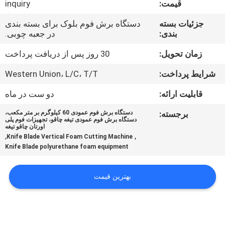
قیمت:
inquiry
کنترل
کیفیت
جزئیات بسته
دستگاه برش فوم بلوک برای بسته بندی
بندی:
در جعبه چوبی.
با
زمان تحویل:
30 روز پس از دریافت پرداخت
ما
شرایط پرداخت:
Western Union، L/C، T/T
تماس
قابلیت ارائه:
دو ست در ماه
بگیرید
برجسته:
دستگاه برش فوم عمودی 60 کیلوگرم بر متر مکعب،
دستگاه برش فوم عمودی تیغه چاقو، تجهیزات فوم پلی
اورتان چاقو تیغه
,
,
درخواست
Knife Blade Vertical Foam Cutting Machine
Knife Blade polyurethane foam equipment
نقل قول
بهترین قیمت
نقشه
سایت