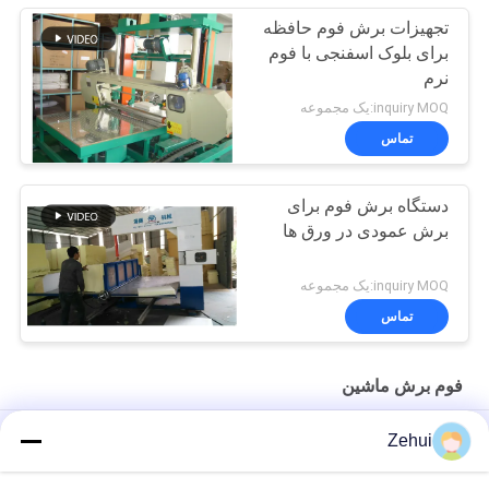
تجهیزات برش فوم حافظه
برای بلوک اسفنجی با فوم
نرم
inquiry MOQ:یک مجموعه
تماس
دستگاه برش فوم برای
برش عمودی در ورق ها
inquiry MOQ:یک مجموعه
تماس
فوم برش ماشین
ماشین برش فوم دقیق با قطر 10 متر میز برش دایره ای
Zehui
ماشین برش فوم دایره افقی با طول تیغه 10000mm و استاندارد بالا