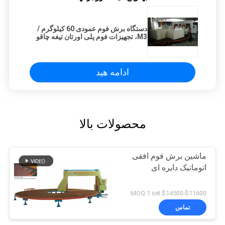
دستگاه برش فوم عمودی 60 کیلوگرم /
M3، تجهیزات فوم پلی اورتان تیغه چاقو
ادامه هید
محصولات بالا
ماشین برش فوم افقی
اتوماتیک دایره ای
$11600-$14500 MOQ:1 set
تماس