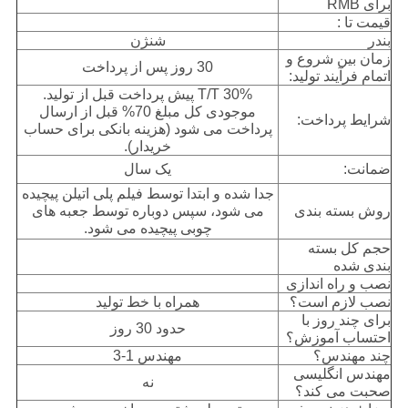
برای RMB
قیمت تا :
بندر
شنژن
زمان بین شروع و
30 روز پس از پرداخت
اتمام فرآیند تولید:
T/T 30% پیش پرداخت قبل از تولید.
موجودی کل مبلغ 70% قبل از ارسال
شرایط پرداخت:
پرداخت می شود (هزینه بانکی برای حساب
خریدار).
ضمانت:
یک سال
جدا شده و ابتدا توسط فیلم پلی اتیلن پیچیده
روش بسته بندی
می شود، سپس دوباره توسط جعبه های
چوبی پیچیده می شود.
حجم کل بسته
بندی شده
نصب و راه اندازی
نصب لازم است؟
همراه با خط تولید
برای چند روز با
حدود 30 روز
احتساب آموزش؟
چند مهندس؟
مهندس 1-3
مهندس انگلیسی
نه
صحبت می کند؟