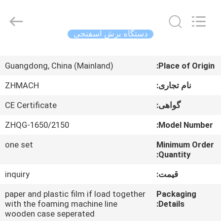
Zehui
machinery
equipment
co.,
ltd.
دستگاه برش اسفنجی
All
Rights
صفحه
Reserved.
Guangdong, China (Mainland)
Place of Origin:
اصلی
نام تجاری:
ZHMACH
محصولات
گواهی:
CE Certificate
ZHQG-1650/2150
Model Number:
درباره
one set
Minimum Order
ما
Quantity:
قیمت:
inquiry
تور
کارخانه
paper and plastic film if load together
Packaging
with the foaming machine line
Details:
wooden case seperated