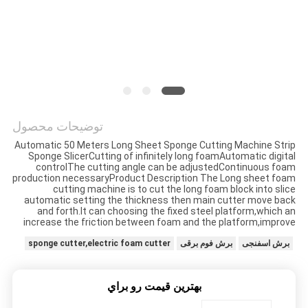
سیاست
حفظ
حریم
خصوصی
توضیحات محصول
Automatic 50 Meters Long Sheet Sponge Cutting Machine Strip
Sponge SlicerCutting of infinitely long foamAutomatic digital
controlThe cutting angle can be adjustedContinuous foam
production necessaryProduct Description The Long sheet foam
cutting machine is to cut the long foam block into slice
automatic setting the thickness then main cutter move back
and forth.It can choosing the fixed steel platform,which an
increase the friction between foam and the platform,improve
برش اسفنجی
برش فوم برقی
sponge cutter,electric foam cutter
بهترين قيمت رو براي