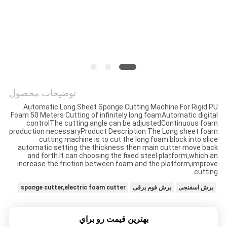
سیاست
حفظ
حریم
خصوصی
توضیحات محصول
Automatic Long Sheet Sponge Cutting Machine For Rigid PU
Foam 50 Meters Cutting of infinitely long foamAutomatic digital
controlThe cutting angle can be adjustedContinuous foam
production necessaryProduct Description The Long sheet foam
cutting machine is to cut the long foam block into slice
automatic setting the thickness then main cutter move back
and forth.It can choosing the fixed steel platform,which an
increase the friction between foam and the platform,improve
cutting
برش اسفنجی
برش فوم برقی
sponge cutter,electric foam cutter
بهترين قيمت رو براي