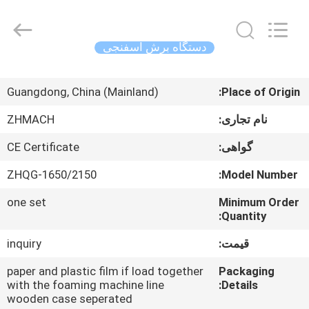
Zehui
machinery
equipment
co.,
ltd.
دستگاه برش اسفنجی
All
Rights
صفحه
Reserved.
Guangdong, China (Mainland)
Place of Origin:
اصلی
نام تجاری:
ZHMACH
محصولات
گواهی:
CE Certificate
ZHQG-1650/2150
Model Number:
درباره
one set
Minimum Order
ما
Quantity:
قیمت:
inquiry
تور
کارخانه
paper and plastic film if load together
Packaging
with the foaming machine line
Details:
wooden case seperated