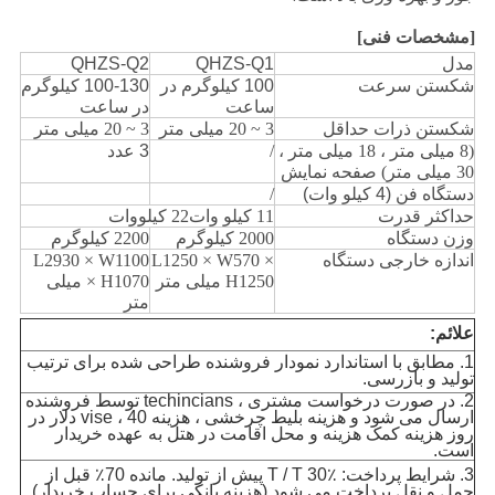
[مشخصات فنی]
مدل
QHZS-Q1
QHZS-Q2
شکستن سرعت
100 کیلوگرم در
100-130 کیلوگرم
ساعت
در ساعت
شکستن ذرات حداقل
3 ~ 20 میلی متر
3 ~ 20 میلی متر
(8 میلی متر ، 18 میلی متر ،
/
3 عدد
30 میلی متر) صفحه نمایش
دستگاه فن (4 کیلو وات)
/
حداکثر قدرت
11 کیلو وات
22 کیلووات
وزن دستگاه
2000 کیلوگرم
2200 کیلوگرم
اندازه خارجی دستگاه
L1250 × W570 ×
L2930 × W1100
H1250 میلی متر
× H1070 میلی
متر
علائم:
1. مطابق با استاندارد نمودار فروشنده طراحی شده برای ترتیب
تولید و بازرسی.
2. در صورت درخواست مشتری ، techincians توسط فروشنده
ارسال می شود و هزینه بلیط چرخشی ، هزینه vise ، 40 دلار در
روز هزینه کمک هزینه و محل اقامت در هتل به عهده خریدار
است.
3. شرایط پرداخت: T / T 30٪ پیش از تولید. مانده 70٪ قبل از
حمل و نقل پرداخت می شود (هزینه بانکی برای حساب خریدار)