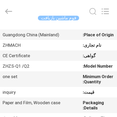
Zehui
machinery
equipment
co.,
ltd.
فوم ماشین بازیافت
All
Rights
صفحه
Reserved.
Guangdong China (Mainland)
Place of Origin:
اصلی
نام تجاری:
ZHMACH
محصولات
گواهی:
CE Certificate
ZHZS-Q1 /Q2
Model Number:
درباره
one set
Minimum Order
ما
Quantity:
قیمت:
inquiry
تور
کارخانه
Paper and Film, Wooden case
Packaging
Details: