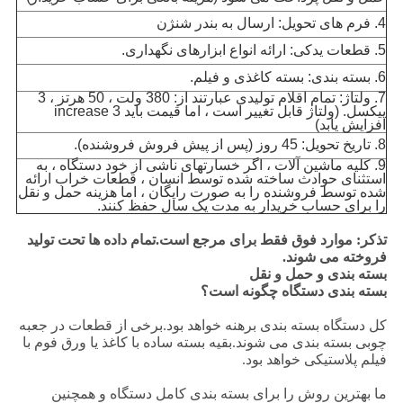
4. فرم های تحویل: ارسال به بندر شنژن
5. قطعات یدکی: ارائه انواع ابزارهای نگهداری.
6. بسته بندی: بسته کاغذی و فیلم.
7. ولتاژ: تمام اقلام تولیدی عبارتند از: 380 ولت ، 50 هرتز ، 3
پیکسل. (ولتاژ قابل تغییر است ، اما قیمت باید 3 increase
افزایش یابد)
8. تاریخ تحویل: 45 روز (پس از پیش فروش فروشنده).
9. کلیه ماشین آلات ، اگر خسارتهای ناشی از خود دستگاه ، به
استثنای حوادث ساخته شده توسط انسان ، قطعات خراب ارائه
شده توسط فروشنده را به صورت رایگان ، اما هزینه حمل و نقل
را برای حساب خریدار به مدت یک سال حفظ کنند.
تذکر: موارد فوق فقط برای مرجع است.تمام داده ها تحت تولید
فروخته می شوند.
بسته بندی و حمل و نقل
بسته بندی دستگاه چگونه است؟
کل دستگاه بسته بندی برهنه خواهد بود.برخی از قطعات در جعبه
چوبی بسته بندی می شوند.بقیه بسته ساده با کاغذ یا ورق فوم با
فیلم پلاستیکی خواهد بود.
ما بهترین روش را برای بسته بندی کامل دستگاه و همچنین