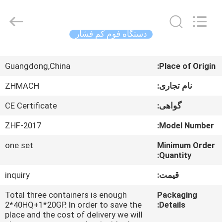
Zehui
machinery
equipment
co.,
ltd.
دستگاه فوم کم فشار
All
Rights
صفحه
Reserved.
Guangdong,China
Place of Origin:
اصلی
نام تجاری:
ZHMACH
محصولات
گواهی:
CE Certificate
ZHF-2017
Model Number:
درباره
one set
Minimum Order
ما
Quantity:
قیمت:
inquiry
تور
کارخانه
Total three containers is enough
Packaging
2*40HQ+1*20GP. In order to save the
Details:
place and the cost of delivery we will