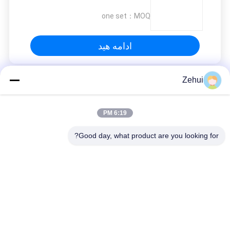
one set
MOQ：
ادامه هید
Zehui
دستگاه فوم کم فشار
6:19 PM
Good day, what product are you looking for?
دسته بندی های محبوب
همه
ماشین پلی ¬ اورتان 
ماشین تولید فوم
فوم
فوم تولید خط
دستگاه فوم کم فشار